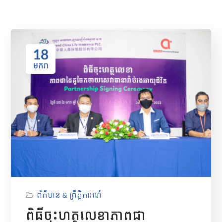
18
មករា
ព័ត៌មាន & ព្រឹត្តិការណ៍
ពិធីចុះហត្ថលេខាភាពជា