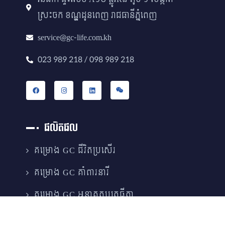
ស្រះចក ខណ្ឌដូនពេញ រាជធានីភ្នំពេញ
service@gc-life.com.kh
023 989 218 / 098 989 218
ផលិតផល
គម្រោង GC ជីវិតប្រសើរ
គម្រោង GC គាំពារនារី
គម្រោង GC អនាគតបុត្រធីតា
គម្រោង GC ការពារ