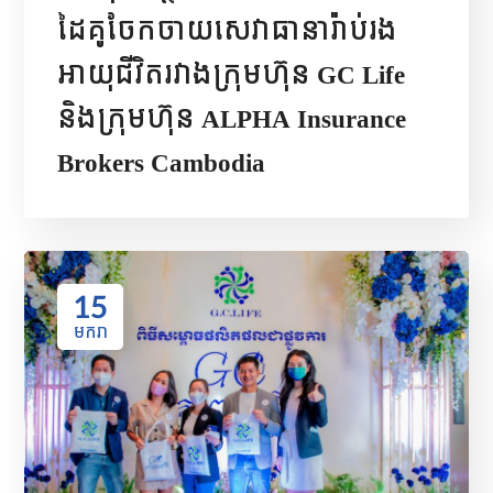
ដៃគូចែកចាយសេវាធានារ៉ាប់រង
អាយុជីវិតរវាងក្រុមហ៊ុន GC Life
និងក្រុមហ៊ុន ALPHA Insurance
Brokers Cambodia
15
មករា