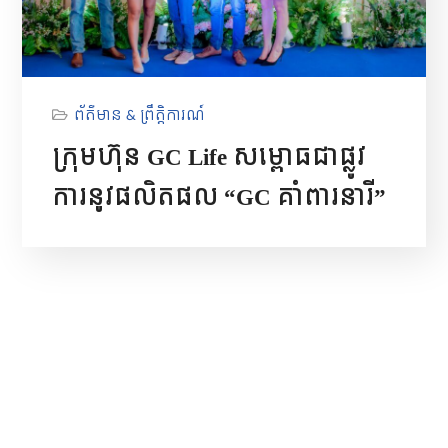
ព័ត៌មាន & ព្រឹត្តិការណ៍
ក្រុមហ៊ុន GC Life សម្ពោធជាផ្លូវ
ការនូវផលិតផល “GC គាំពារនារី”