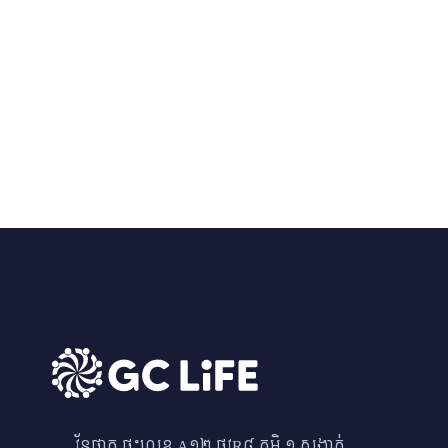
វ័នផាក ផ្ទះលេខ A១២ ផ្លូវR៨ ភូមិ ១ សង្កាត់